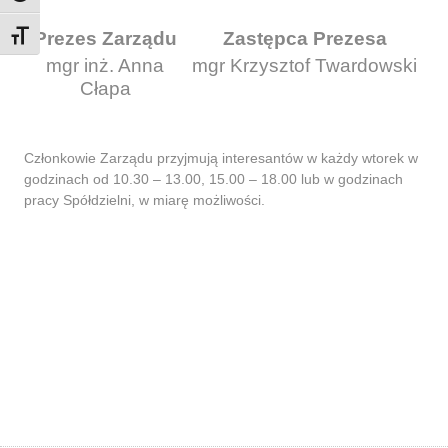
Prezes Zarządu
Zastępca Prezesa
Toggle Font size
mgr inż. Anna
mgr Krzysztof Twardowski
Cłapa
Członkowie Zarządu przyjmują interesantów w każdy wtorek w
godzinach od 10.30 – 13.00, 15.00 – 18.00 lub w godzinach
pracy Spółdzielni, w miarę możliwości.